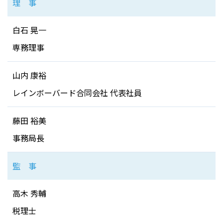
理 事
白石 晃一
専務理事
山内 康裕
レインボーバード合同会社 代表社員
藤田 裕美
事務局長
監 事
高木 秀輔
税理士