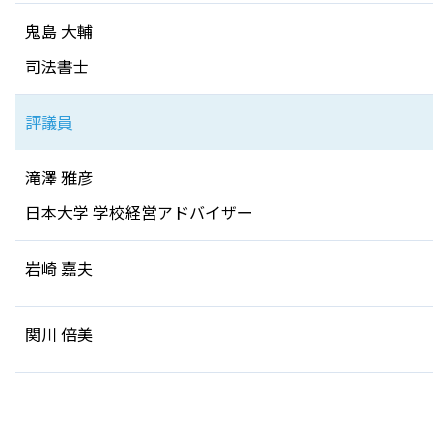
鬼島 大輔
司法書士
評議員
滝澤 雅彦
日本大学 学校経営アドバイザー
岩崎 嘉夫
関川 倍美